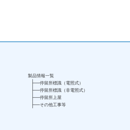
製品情報一覧
停留所標識（電照式）
停留所標識（非電照式）
停留所上屋
その他工事等