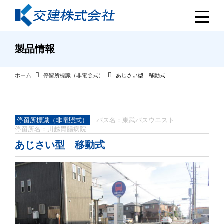
製品情報
ホーム
停留所標識（非電照式）
あじさい型 移動式
停留所標識（非電照式）
バス名：東武バスウエスト
停留所名：川越胃腸病院
あじさい型 移動式