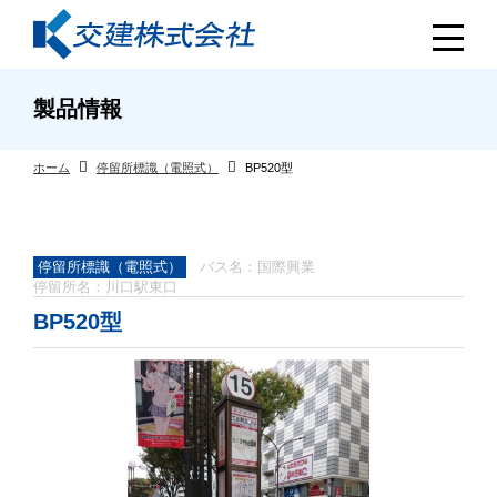
製品情報
ホーム
停留所標識（電照式）
BP520型
停留所標識（電照式）
バス名：国際興業
停留所名：川口駅東口
BP520型